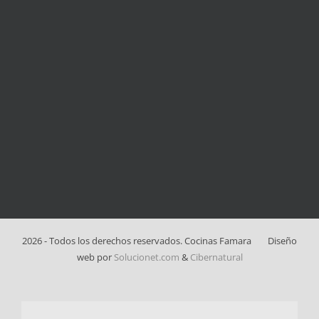
2026 - Todos los derechos reservados. Cocinas Famara
Diseño
web por
Solucionet.com
&
Cibernatural