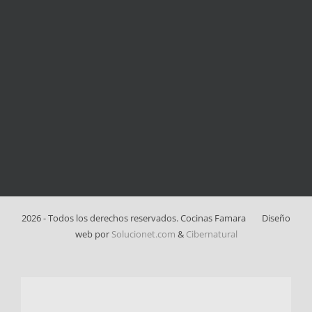
2026 - Todos los derechos reservados. Cocinas Famara
Diseño
web por
Solucionet.com
&
Cibernatural