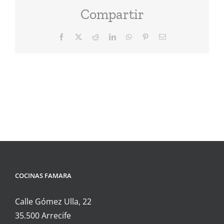
Compartir
Facebook
X
Reddit
LinkedIn
WhatsApp
Pinterest
Correo
electrónico
COCINAS FAMARA
Calle Gómez Ulla, 22
35.500 Arrecife