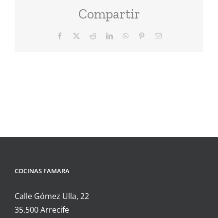
Compartir
Facebook
X
Reddit
LinkedIn
WhatsApp
Pinterest
Correo
electrónico
COCINAS FAMARA
Calle Gómez Ulla, 22
35.500 Arrecife