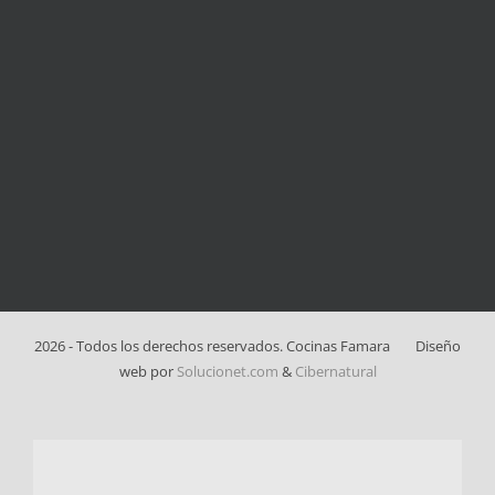
2026 - Todos los derechos reservados. Cocinas Famara
Diseño
web por
Solucionet.com
&
Cibernatural