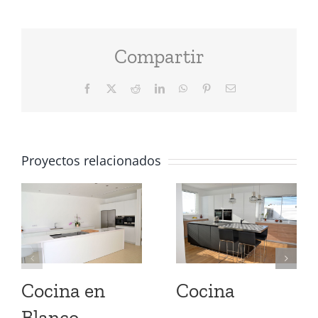
Compartir
Facebook
X
Reddit
LinkedIn
WhatsApp
Pinterest
Correo
electrónico
Proyectos relacionados
Cocina en
Cocina
Blanco