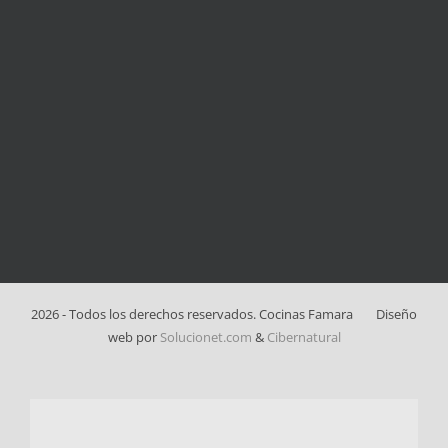
2026 - Todos los derechos reservados. Cocinas Famara
Diseño
web por
Solucionet.com
&
Cibernatural