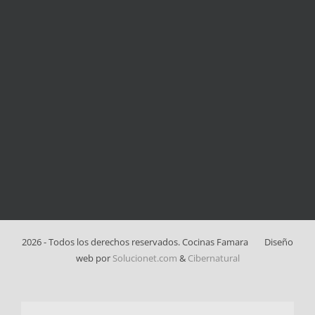
2026 - Todos los derechos reservados. Cocinas Famara
Diseño
web por
Solucionet.com
&
Cibernatural