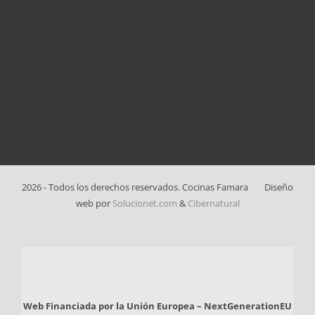
2026 - Todos los derechos reservados. Cocinas Famara
Diseño
web por
Solucionet.com
&
Cibernatural
Web Financiada por la Unión Europea – NextGenerationEU