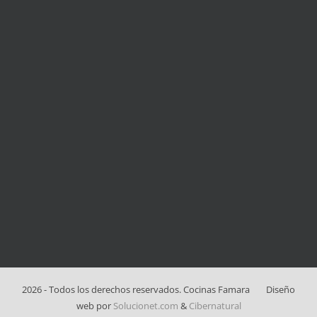
2026 - Todos los derechos reservados. Cocinas Famara
Diseño
web por
Solucionet.com
&
Cibernatural