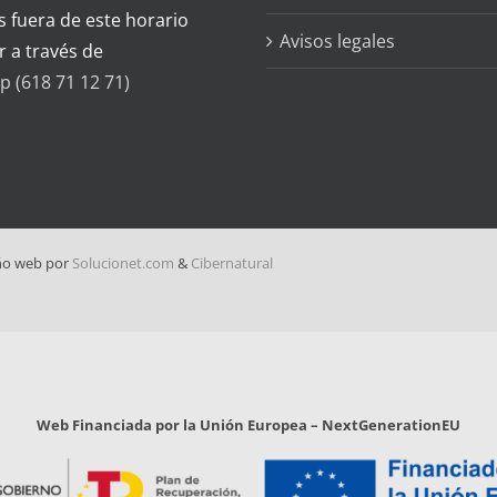
s fuera de este horario
Avisos legales
r a través de
 (618 71 12 71)
ño web por
Solucionet.com
&
Cibernatural
Web Financiada por la Unión Europea – NextGenerationEU