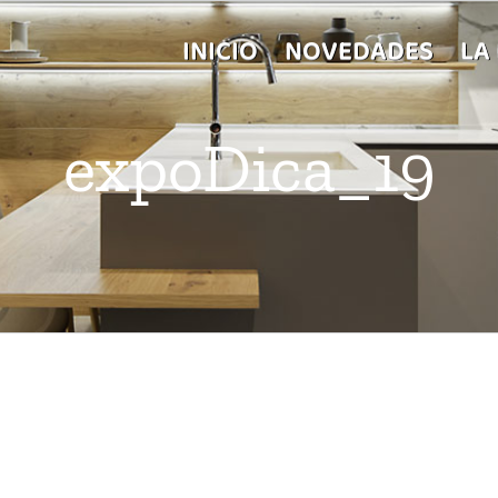
INICIO
NOVEDADES
LA
expoDica_19