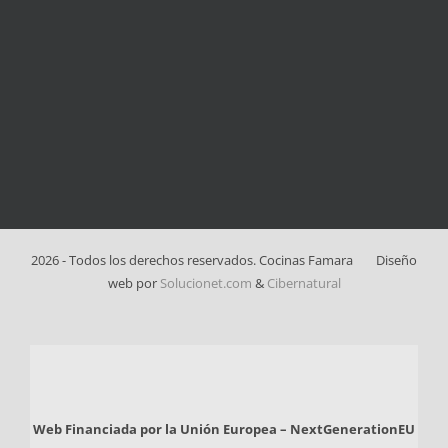
2026 - Todos los derechos reservados. Cocinas Famara
Diseño
web por
Solucionet.com
&
Cibernatural
Web Financiada por la Unión Europea – NextGenerationEU