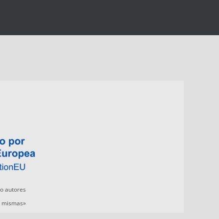
 o autores
s mismas»